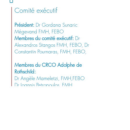
Comité exécutif
Président:
Dr Gordana Sunaric
Mégevand FMH, FEBO
Membres du comité exécutif:
Dr
Alexandros Stangos FMH, FEBO, Dr
Constantin Pournaras, FMH, FEBO,
Membres du CRCO Adolphe de
Rothschild:
Dr Angèle Mameletzi, FMH,FEBO
Dr Ioannis Petropoulos, FMH
Dr Nadia Bouchenaki, FMH
Dr. Hana Abou Zeid, FMH, FEBO
Dr Guy Donati, FMH, PD, FEBO
Dr Zsolt Varga, FMH
Trésorier:
Dr Alexandros Stangos